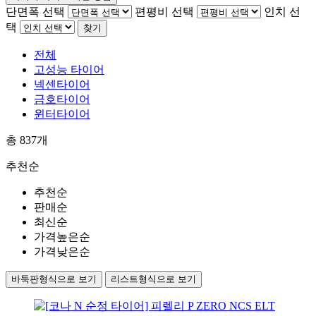
단면폭 선택
편평비 선택
인치 선
택
찾기
전체
고성능 타이어
넥센타이어
금호타이어
윈터타이어
총
837
개
추천순
추천순
판매순
최신순
가격높은순
가격낮은순
바둑판형식으로 보기
리스트형식으로 보기