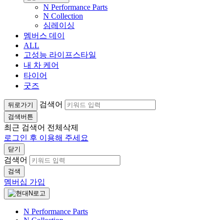
N Performance Parts
N Collection
심레이싱
멤버스 데이
ALL
고성능 라이프스타일
내 차 케어
타이어
굿즈
검색어
뒤로가기
검색버튼
최근 검색어
전체삭제
로그인 후 이용해 주세요
닫기
검색어
검색
멤버십 가입
N Performance Parts