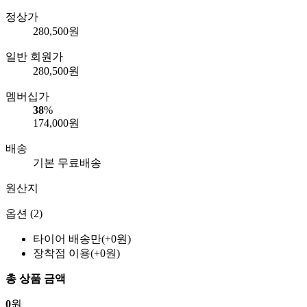
정상가
280,500
원
일반 회원가
280,500
원
멤버십가
38
%
174,000
원
배송
기본 무료배송
원산지
옵션 (2)
타이어 배송만(+0원)
장착점 이용(+0원)
총 상품 금액
0
원