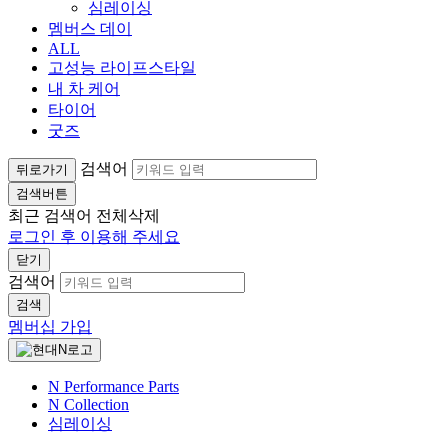
심레이싱
멤버스 데이
ALL
고성능 라이프스타일
내 차 케어
타이어
굿즈
검색어
뒤로가기
검색버튼
최근 검색어
전체삭제
로그인 후 이용해 주세요
닫기
검색어
검색
멤버십 가입
N Performance Parts
N Collection
심레이싱