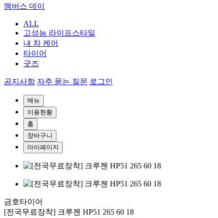
멤버스 데이
ALL
고성능 라이프스타일
내 차 케어
타이어
굿즈
공지사항
자주 묻는 질문
로그인
메뉴
이용현황
홈
장바구니
마이페이지
금호타이어
[전국무료장착] 크루젠 HP51 265 60 18