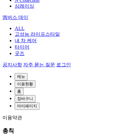
N Collection
심레이싱
멤버스 데이
ALL
고성능 라이프스타일
내 차 케어
타이어
굿즈
공지사항
자주 묻는 질문
로그인
메뉴
이용현황
홈
장바구니
마이페이지
이용약관
총칙