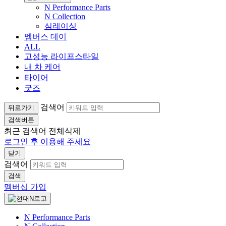
N Performance Parts
N Collection
심레이싱
멤버스 데이
ALL
고성능 라이프스타일
내 차 케어
타이어
굿즈
검색어
뒤로가기
검색버튼
최근 검색어
전체삭제
로그인 후 이용해 주세요
닫기
검색어
검색
멤버십 가입
N Performance Parts