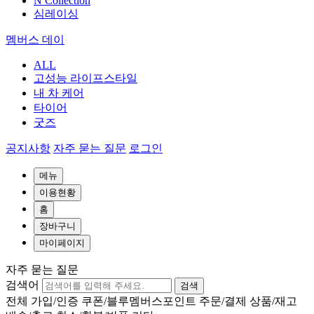
N Collection
심레이싱
멤버스 데이
ALL
고성능 라이프스타일
내 차 케어
타이어
굿즈
공지사항
자주 묻는 질문
로그인
메뉴
이용현황
홈
장바구니
마이페이지
자주 묻는 질문
검색어
검색
전체
가입/인증
쿠폰/블루멤버스포인트
주문/결제
상품/재고