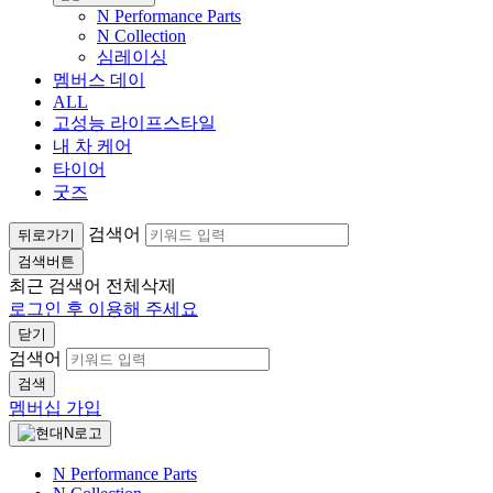
N Performance Parts
N Collection
심레이싱
멤버스 데이
ALL
고성능 라이프스타일
내 차 케어
타이어
굿즈
검색어
뒤로가기
검색버튼
최근 검색어
전체삭제
로그인 후 이용해 주세요
닫기
검색어
검색
멤버십 가입
N Performance Parts