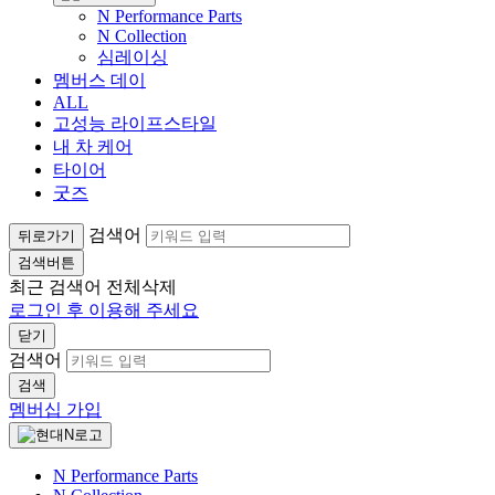
N Performance Parts
N Collection
심레이싱
멤버스 데이
ALL
고성능 라이프스타일
내 차 케어
타이어
굿즈
검색어
뒤로가기
검색버튼
최근 검색어
전체삭제
로그인 후 이용해 주세요
닫기
검색어
검색
멤버십 가입
N Performance Parts