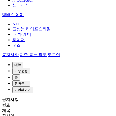
N Collection
심레이싱
멤버스 데이
ALL
고성능 라이프스타일
내 차 케어
타이어
굿즈
공지사항
자주 묻는 질문
로그인
메뉴
이용현황
홈
장바구니
마이페이지
공지사항
번호
제목
작성일