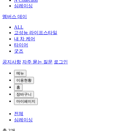
N Collection
심레이싱
멤버스 데이
ALL
고성능 라이프스타일
내 차 케어
타이어
굿즈
공지사항
자주 묻는 질문
로그인
메뉴
이용현황
홈
장바구니
마이페이지
전체
심레이싱
총
2
개