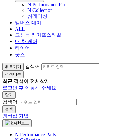
N Performance Parts
N Collection
심레이싱
멤버스 데이
ALL
고성능 라이프스타일
내 차 케어
타이어
굿즈
검색어
뒤로가기
검색버튼
최근 검색어
전체삭제
로그인 후 이용해 주세요
닫기
검색어
검색
멤버십 가입
N Performance Parts