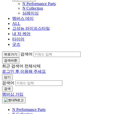
N Performance Parts
N Collection
심레이싱
멤버스 데이
ALL
고성능 라이프스타일
내 차 케어
타이어
굿즈
검색어
뒤로가기
검색버튼
최근 검색어
전체삭제
로그인 후 이용해 주세요
닫기
검색어
검색
멤버십 가입
N Performance Parts