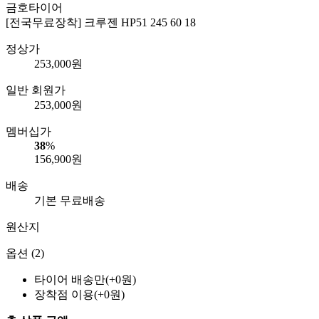
금호타이어
[전국무료장착] 크루젠 HP51 245 60 18
정상가
253,000
원
일반 회원가
253,000
원
멤버십가
38
%
156,900
원
배송
기본 무료배송
원산지
옵션 (2)
타이어 배송만(+0원)
장착점 이용(+0원)