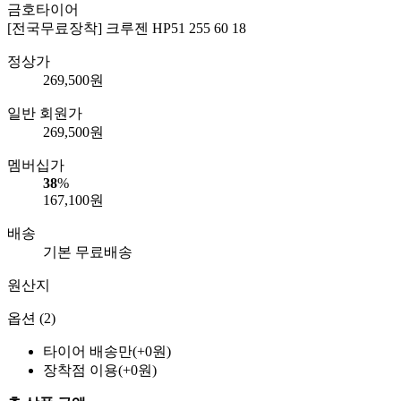
금호타이어
[전국무료장착] 크루젠 HP51 255 60 18
정상가
269,500
원
일반 회원가
269,500
원
멤버십가
38
%
167,100
원
배송
기본 무료배송
원산지
옵션 (2)
타이어 배송만(+0원)
장착점 이용(+0원)