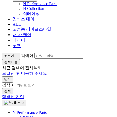
N Performance Parts
N Collection
심레이싱
멤버스 데이
ALL
고성능 라이프스타일
내 차 케어
타이어
굿즈
검색어
뒤로가기
검색버튼
최근 검색어
전체삭제
로그인 후 이용해 주세요
닫기
검색어
검색
멤버십 가입
N Performance Parts