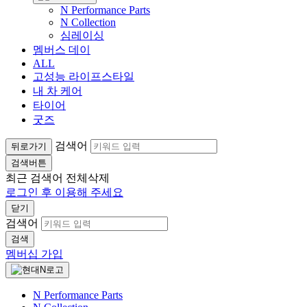
N Performance Parts
N Collection
심레이싱
멤버스 데이
ALL
고성능 라이프스타일
내 차 케어
타이어
굿즈
검색어
뒤로가기
검색버튼
최근 검색어
전체삭제
로그인 후 이용해 주세요
닫기
검색어
검색
멤버십 가입
N Performance Parts