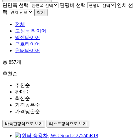
단면폭 선택
편평비 선택
인치 선
택
찾기
전체
고성능 타이어
넥센타이어
금호타이어
윈터타이어
총
857
개
추천순
추천순
판매순
최신순
가격높은순
가격낮은순
바둑판형식으로 보기
리스트형식으로 보기