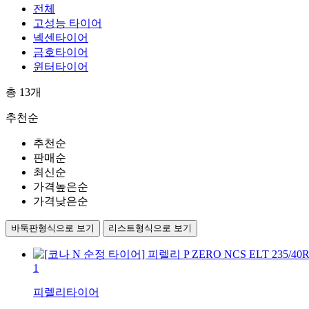
전체
고성능 타이어
넥센타이어
금호타이어
윈터타이어
총
13
개
추천순
추천순
판매순
최신순
가격높은순
가격낮은순
바둑판형식으로 보기
리스트형식으로 보기
1
피렐리타이어