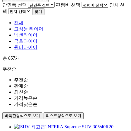
단면폭 선택
편평비 선택
인치 선
택
찾기
전체
고성능 타이어
넥센타이어
금호타이어
윈터타이어
총
857
개
추천순
추천순
판매순
최신순
가격높은순
가격낮은순
바둑판형식으로 보기
리스트형식으로 보기