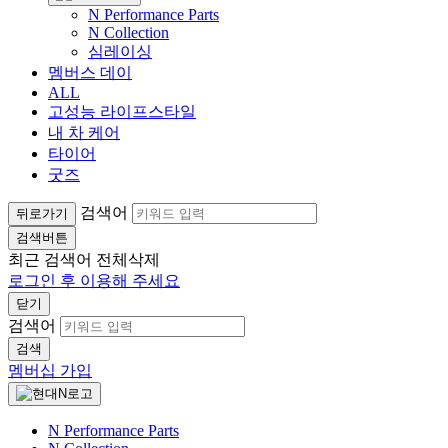
N Performance Parts
N Collection
심레이싱
멤버스 데이
ALL
고성능 라이프스타일
내 차 케어
타이어
굿즈
검색어
뒤로가기
검색버튼
최근 검색어
전체삭제
로그인 후 이용해 주세요
닫기
검색어
검색
멤버십 가입
N Performance Parts