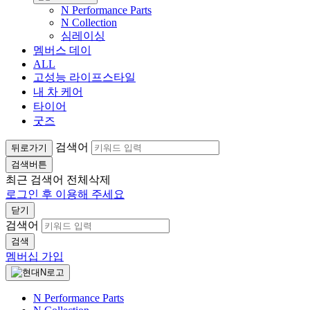
N Performance Parts
N Collection
심레이싱
멤버스 데이
ALL
고성능 라이프스타일
내 차 케어
타이어
굿즈
검색어
뒤로가기
검색버튼
최근 검색어
전체삭제
로그인 후 이용해 주세요
닫기
검색어
검색
멤버십 가입
N Performance Parts