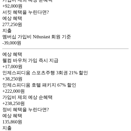
+92,000
원
서킷 혜택을 누린다면?
예상 혜택
277,250
원
지출
멤버십 가입비
Nthusiast 회원 기준
-39,000원
예상 혜택
웰컴 바우처
가입 즉시 지급
+17,000원
인제스피디움 스포츠주행 3회권
21% 할인
+38,250원
인제스피디움 호텔 패키지
67% 할인
+222,000원
가입비 제외 예상 순혜택
+238,250
원
정비 혜택을 누린다면?
예상 혜택
135,860
원
지출