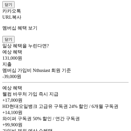
닫기
카카오톡
URL복사
멤버십 혜택 보기
닫기
일상 혜택을 누린다면?
예상 혜택
131,000
원
지출
멤버십 가입비
Nthusiast 회원 기준
-39,000원
예상 혜택
웰컴 바우처
가입 즉시 지급
+17,000원
HD현대오일뱅크 고급유 구독권
24% 할인 / 6개월 구독권
+14,100원
와이퍼 구독권
50% 할인 / 연간 구독권
+99,900원
가입비 제외 예상 순혜택