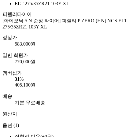
피렐리타이어
[아이오닉 5 N 순정 타이어] 피렐리 P ZERO (HN) NCS ELT
275/35ZR21 103Y XL
정상가
583,000
원
일반 회원가
770,000
원
멤버십가
31
%
405,100
원
배송
기본 무료배송
원산지
옵션 (1)
장착점 이용(+0원)