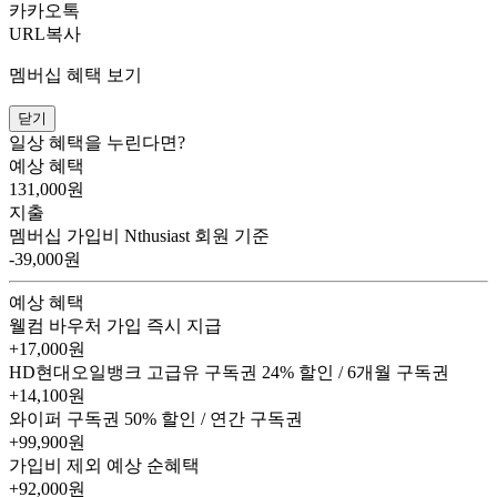
카카오톡
URL복사
멤버십 혜택 보기
닫기
일상 혜택을 누린다면?
예상 혜택
131,000
원
지출
멤버십 가입비
Nthusiast 회원 기준
-39,000원
예상 혜택
웰컴 바우처
가입 즉시 지급
+17,000원
HD현대오일뱅크 고급유 구독권
24% 할인 / 6개월 구독권
+14,100원
와이퍼 구독권
50% 할인 / 연간 구독권
+99,900원
가입비 제외 예상 순혜택
+92,000
원