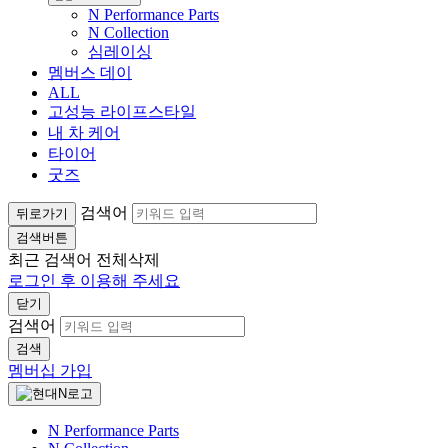
N Performance Parts
N Collection
심레이싱
멤버스 데이
ALL
고성능 라이프스타일
내 차 케어
타이어
굿즈
검색어
뒤로가기
검색버튼
최근 검색어
전체삭제
로그인 후 이용해 주세요
닫기
검색어
검색
멤버십 가입
N Performance Parts