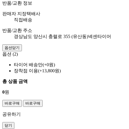
반품/교환 정보
판매자 지정택배사
직접배송
반품/교환 주소
경상남도 양산시 충렬로 355 (유산동)넥센타이어
옵션닫기
옵션 (2)
타이어 배송만(+0원)
장착점 이용(+13,800원)
총 상품 금액
0
원
바로구매
바로구매
공유하기
닫기