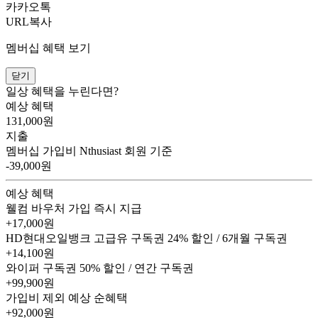
카카오톡
URL복사
멤버십 혜택 보기
닫기
일상 혜택을 누린다면?
예상 혜택
131,000
원
지출
멤버십 가입비
Nthusiast 회원 기준
-39,000원
예상 혜택
웰컴 바우처
가입 즉시 지급
+17,000원
HD현대오일뱅크 고급유 구독권
24% 할인 / 6개월 구독권
+14,100원
와이퍼 구독권
50% 할인 / 연간 구독권
+99,900원
가입비 제외 예상 순혜택
+92,000
원