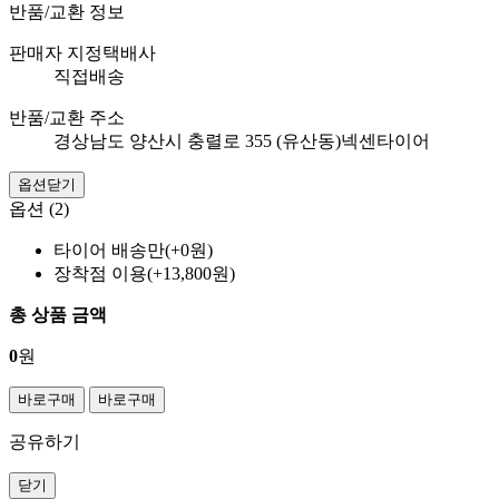
반품/교환 정보
판매자 지정택배사
직접배송
반품/교환 주소
경상남도 양산시 충렬로 355 (유산동)넥센타이어
옵션닫기
옵션 (2)
타이어 배송만(+0원)
장착점 이용(+13,800원)
총 상품 금액
0
원
바로구매
바로구매
공유하기
닫기