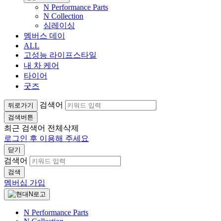
N Performance Parts
N Collection
심레이싱
멤버스 데이
ALL
고성능 라이프스타일
내 차 케어
타이어
굿즈
검색어
뒤로가기
검색버튼
최근 검색어
전체삭제
로그인 후 이용해 주세요
닫기
검색어
검색
멤버십 가입
N Performance Parts