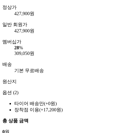
정상가
427,900
원
일반 회원가
427,900
원
멤버십가
28
%
309,050
원
배송
기본 무료배송
원산지
옵션 (2)
타이어 배송만(+0원)
장착점 이용(+17,200원)
총 상품 금액
0
원