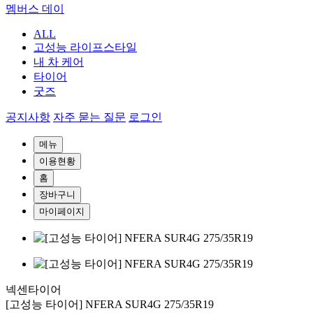
멤버스 데이
ALL
고성능 라이프스타일
내 차 케어
타이어
굿즈
공지사항
자주 묻는 질문
로그인
메뉴
이용현황
홈
장바구니
마이페이지
넥센타이어
[고성능 타이어] NFERA SUR4G 275/35R19