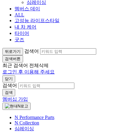
심레이싱
멤버스 데이
ALL
고성능 라이프스타일
내 차 케어
타이어
굿즈
검색어
뒤로가기
검색버튼
최근 검색어
전체삭제
로그인 후 이용해 주세요
닫기
검색어
검색
멤버십 가입
N Performance Parts
N Collection
심레이싱