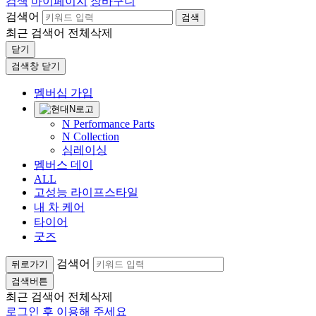
검색
마이페이지
장바구니
검색어
검색
최근 검색어
전체삭제
닫기
검색창 닫기
멤버십 가입
N Performance Parts
N Collection
심레이싱
멤버스 데이
ALL
고성능 라이프스타일
내 차 케어
타이어
굿즈
검색어
뒤로가기
검색버튼
최근 검색어
전체삭제
로그인 후 이용해 주세요