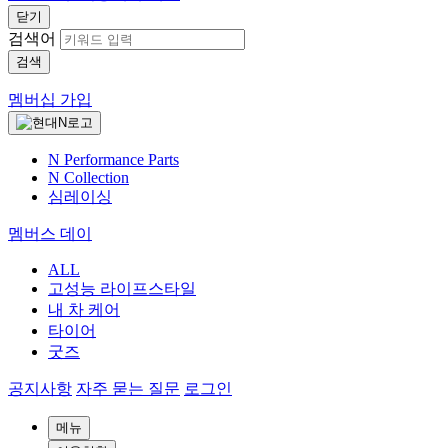
닫기
검색어
검색
멤버십 가입
N Performance Parts
N Collection
심레이싱
멤버스 데이
ALL
고성능 라이프스타일
내 차 케어
타이어
굿즈
공지사항
자주 묻는 질문
로그인
메뉴