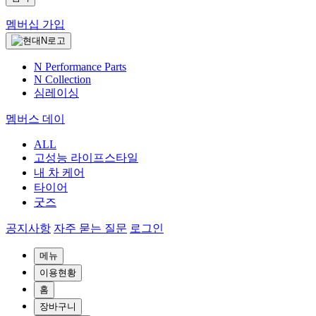
멤버십 가입
N Performance Parts
N Collection
심레이싱
멤버스 데이
ALL
고성능 라이프스타일
내 차 케어
타이어
굿즈
공지사항
자주 묻는 질문
로그인
메뉴
이용현황
홈
장바구니