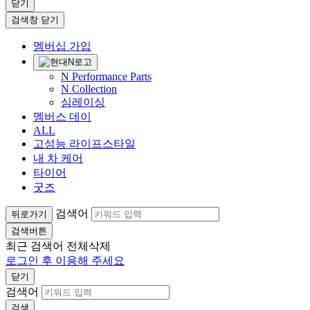
닫기
검색창 닫기
멤버십 가입
N Performance Parts
N Collection
심레이싱
멤버스 데이
ALL
고성능 라이프스타일
내 차 케어
타이어
굿즈
검색어
뒤로가기
검색버튼
최근 검색어
전체삭제
로그인 후 이용해 주세요
닫기
검색어
검색