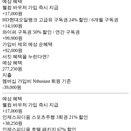
예상 혜택
웰컴 바우처
가입 즉시 지급
+17,000원
HD현대오일뱅크 고급유 구독권
24% 할인 / 6개월 구독권
+14,100원
와이퍼 구독권
50% 할인 / 연간 구독권
+99,900원
가입비 제외 예상 순혜택
+92,000
원
서킷 혜택을 누린다면?
예상 혜택
277,250
원
지출
멤버십 가입비
Nthusiast 회원 기준
-39,000원
예상 혜택
웰컴 바우처
가입 즉시 지급
+17,000원
인제스피디움 스포츠주행 3회권
21% 할인
+38,250원
인제스피디움 호텔 패키지
67% 할인