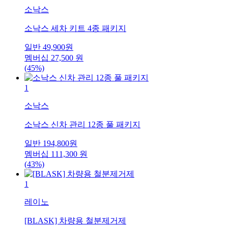
소낙스
소낙스 세차 키트 4종 패키지
일반
49,900
원
멤버십
27,500
원
(45%)
1
소낙스
소낙스 신차 관리 12종 풀 패키지
일반
194,800
원
멤버십
111,300
원
(43%)
1
레이노
[BLASK] 차량용 철분제거제