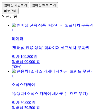
멤버십 가입하기
멤버십 혜택 보기
바로구매
연관상품
1
와이퍼
[멤버십 전용 상품] 팀와이퍼 셀프세차 구독권
일반
199,800
원
멤버십
99,900
원
(50%)
1
소낙스카케어
[승용차] 소낙스 카케어 세차권 (브랜드 무관)
일반
70,000
원
멤버십
59,500
원