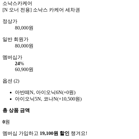
소낙스카케어
[N 오너 전용] 소낙스 카케어 세차권
정상가
80,000
원
일반 회원가
80,000
원
멤버십가
24
%
60,900
원
옵션 (2)
아반떼N, 아이오닉6N(+0원)
아이오닉5N, 코나N(+10,500원)
총 상품 금액
0
원
멤버십 가입하고
19,100원 할인
챙겨요!