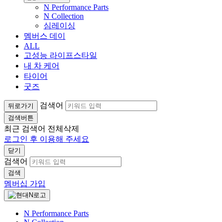
N Performance Parts
N Collection
심레이싱
멤버스 데이
ALL
고성능 라이프스타일
내 차 케어
타이어
굿즈
검색어
뒤로가기
검색버튼
최근 검색어
전체삭제
로그인 후 이용해 주세요
닫기
검색어
검색
멤버십 가입
N Performance Parts