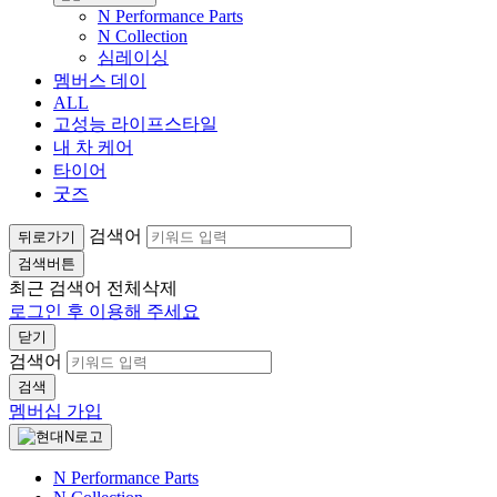
N Performance Parts
N Collection
심레이싱
멤버스 데이
ALL
고성능 라이프스타일
내 차 케어
타이어
굿즈
검색어
뒤로가기
검색버튼
최근 검색어
전체삭제
로그인 후 이용해 주세요
닫기
검색어
검색
멤버십 가입
N Performance Parts