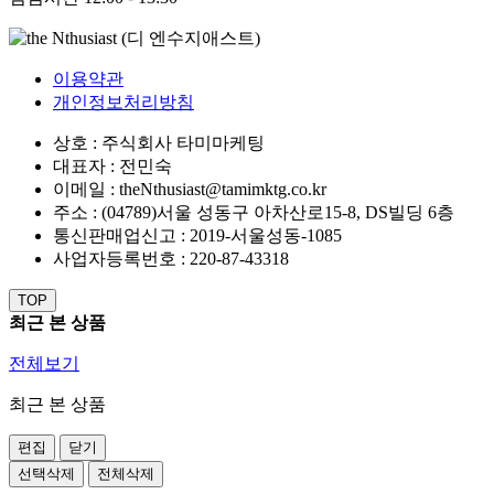
이용약관
개인정보처리방침
상호 : 주식회사 타미마케팅
대표자 : 전민숙
이메일 : theNthusiast@tamimktg.co.kr
주소 : (04789)서울 성동구 아차산로15-8, DS빌딩 6층
통신판매업신고 : 2019-서울성동-1085
사업자등록번호 : 220-87-43318
TOP
최근 본 상품
전체보기
최근 본 상품
편집
닫기
선택삭제
전체삭제