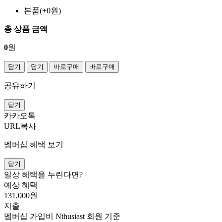
본품(+0원)
총 상품 금액
0
원
담기
담기
바로구매
바로구매
공유하기
닫기
카카오톡
URL복사
멤버십 혜택 보기
닫기
일상 혜택을 누린다면?
예상 혜택
131,000
원
지출
멤버십 가입비
Nthusiast 회원 기준