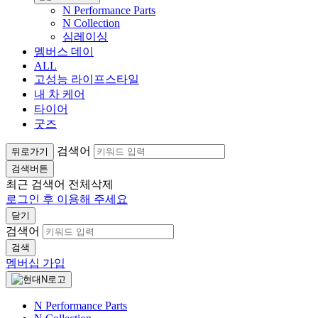
N Performance Parts
N Collection
심레이싱
멤버스 데이
ALL
고성능 라이프스타일
내 차 케어
타이어
굿즈
검색어
뒤로가기
검색버튼
최근 검색어
전체삭제
로그인 후 이용해 주세요
닫기
검색어
검색
멤버십 가입
N Performance Parts