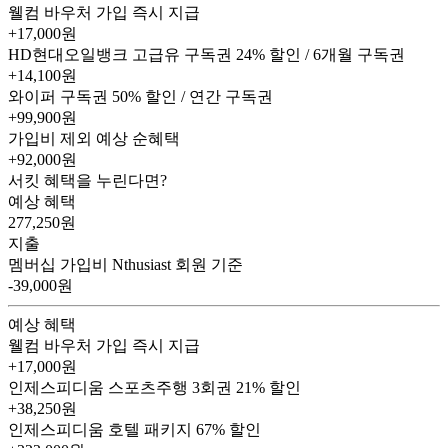
웰컴 바우처
가입 즉시 지급
+17,000원
HD현대오일뱅크 고급유 구독권
24% 할인 / 6개월 구독권
+14,100원
와이퍼 구독권
50% 할인 / 연간 구독권
+99,900원
가입비 제외 예상 순혜택
+92,000
원
서킷 혜택을 누린다면?
예상 혜택
277,250
원
지출
멤버십 가입비
Nthusiast 회원 기준
-39,000원
예상 혜택
웰컴 바우처
가입 즉시 지급
+17,000원
인제스피디움 스포츠주행 3회권
21% 할인
+38,250원
인제스피디움 호텔 패키지
67% 할인