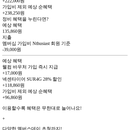
+222,000원
가입비 제외 예상 순혜택
+238,250
원
정비 혜택을 누린다면?
예상 혜택
135,860
원
지출
멤버십 가입비
Nthusiast 회원 기준
-39,000원
예상 혜택
웰컴 바우처
가입 즉시 지급
+17,000원
넥센타이어 SUR4G
28% 할인
+118,860원
가입비 제외 예상 순혜택
+96,860
원
이용할수록 혜택은 무한대로 늘어나요!
+
다양한 멤버스데이 초청까지!