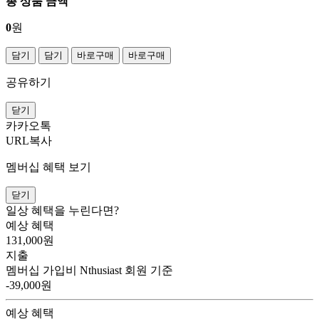
총 상품 금액
0
원
담기
담기
바로구매
바로구매
공유하기
닫기
카카오톡
URL복사
멤버십 혜택 보기
닫기
일상 혜택을 누린다면?
예상 혜택
131,000
원
지출
멤버십 가입비
Nthusiast 회원 기준
-39,000원
예상 혜택