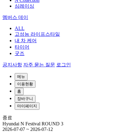
N Collection
심레이싱
멤버스 데이
ALL
고성능 라이프스타일
내 차 케어
타이어
굿즈
공지사항
자주 묻는 질문
로그인
메뉴
이용현황
홈
장바구니
마이페이지
종료
Hyundai N Festival ROUND 3
2026-07-07
~
2026-07-12