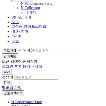
N Performance Parts
N Collection
심레이싱
멤버스 데이
ALL
고성능 라이프스타일
내 차 케어
타이어
굿즈
검색어
뒤로가기
검색버튼
최근 검색어
전체삭제
로그인 후 이용해 주세요
닫기
검색어
검색
멤버십 가입
N Performance Parts