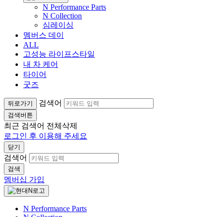
N Performance Parts
N Collection
심레이싱
멤버스 데이
ALL
고성능 라이프스타일
내 차 케어
타이어
굿즈
검색어
뒤로가기
검색버튼
최근 검색어
전체삭제
로그인 후 이용해 주세요
닫기
검색어
검색
멤버십 가입
N Performance Parts