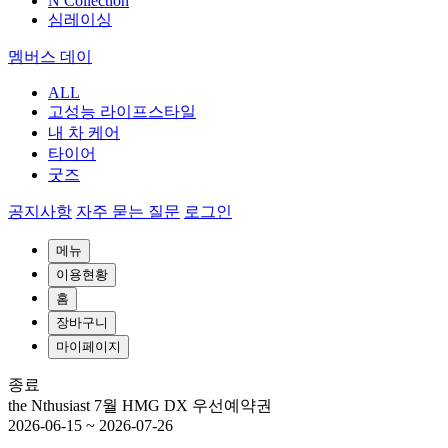
N Collection
심레이싱
멤버스 데이
ALL
고성능 라이프스타일
내 차 케어
타이어
굿즈
공지사항
자주 묻는 질문
로그인
메뉴
이용현황
홈
장바구니
마이페이지
종료
the Nthusiast 7월 HMG DX 우선예약권
2026-06-15
~
2026-07-26