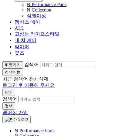
N Performance Parts
N Collection
심레이싱
멤버스 데이
ALL
고성능 라이프스타일
내 차 케어
타이어
굿즈
검색어
뒤로가기
검색버튼
최근 검색어
전체삭제
로그인 후 이용해 주세요
닫기
검색어
검색
멤버십 가입
N Performance Parts