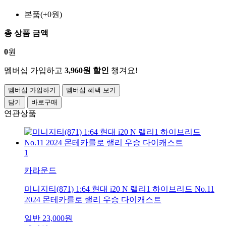
본품(+0원)
총 상품 금액
0
원
멤버십 가입하고
3,960원 할인
챙겨요!
멤버십 가입하기
멤버십 혜택 보기
담기
바로구매
연관상품
1
카라운드
미니지티(871) 1:64 현대 i20 N 랠리1 하이브리드 No.11
2024 몬테카를로 랠리 우승 다이캐스트
일반
23,000
원