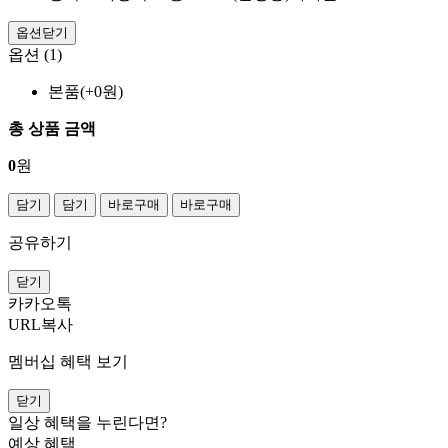
옵션닫기
옵션 (1)
본품(+0원)
총 상품 금액
0
원
담기
담기
바로구매
바로구매
공유하기
닫기
카카오톡
URL복사
멤버십 혜택 보기
닫기
일상 혜택을 누린다면?
예상 혜택