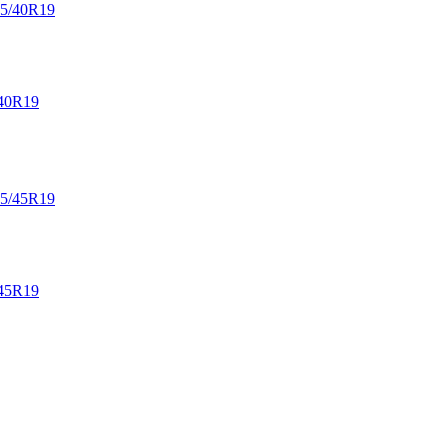
40R19
45R19