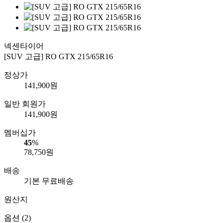
넥센타이어
[SUV 고급] RO GTX 215/65R16
정상가
141,900
원
일반 회원가
141,900
원
멤버십가
45
%
78,750
원
배송
기본 무료배송
원산지
옵션 (2)