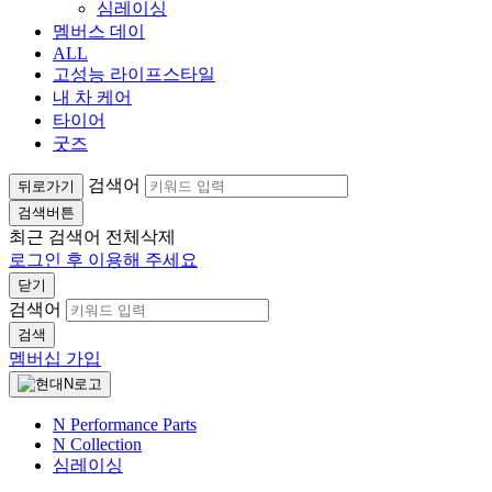
심레이싱
멤버스 데이
ALL
고성능 라이프스타일
내 차 케어
타이어
굿즈
검색어
뒤로가기
검색버튼
최근 검색어
전체삭제
로그인 후 이용해 주세요
닫기
검색어
검색
멤버십 가입
N Performance Parts
N Collection
심레이싱