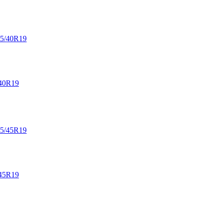
40R19
45R19