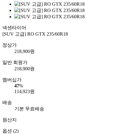
넥센타이어
[SUV 고급] RO GTX 235/60R18
정상가
218,900
원
일반 회원가
218,900
원
멤버십가
47
%
114,923
원
배송
기본 무료배송
원산지
옵션 (2)