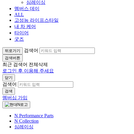
심레이싱
멤버스 데이
ALL
고성능 라이프스타일
내 차 케어
타이어
굿즈
검색어
뒤로가기
검색버튼
최근 검색어
전체삭제
로그인 후 이용해 주세요
닫기
검색어
검색
멤버십 가입
N Performance Parts
N Collection
심레이싱