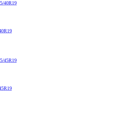
40R19
45R19