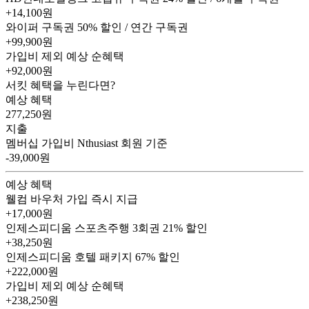
+14,100원
와이퍼 구독권
50% 할인 / 연간 구독권
+99,900원
가입비 제외 예상 순혜택
+92,000
원
서킷 혜택을 누린다면?
예상 혜택
277,250
원
지출
멤버십 가입비
Nthusiast 회원 기준
-39,000원
예상 혜택
웰컴 바우처
가입 즉시 지급
+17,000원
인제스피디움 스포츠주행 3회권
21% 할인
+38,250원
인제스피디움 호텔 패키지
67% 할인
+222,000원
가입비 제외 예상 순혜택
+238,250
원