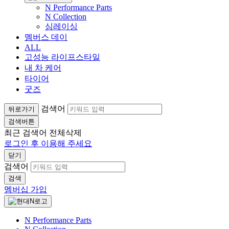
N Performance Parts
N Collection
심레이싱
멤버스 데이
ALL
고성능 라이프스타일
내 차 케어
타이어
굿즈
검색어
뒤로가기
검색버튼
최근 검색어
전체삭제
로그인 후 이용해 주세요
닫기
검색어
검색
멤버십 가입
N Performance Parts