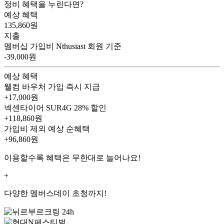
정비 혜택을 누린다면?
예상 혜택
135,860
원
지출
멤버십 가입비
Nthusiast 회원 기준
-39,000원
예상 혜택
웰컴 바우처
가입 즉시 지급
+17,000원
넥센타이어 SUR4G
28% 할인
+118,860원
가입비 제외 예상 순혜택
+96,860
원
이용할수록 혜택은 무한대로 늘어나요!
+
다양한 멤버스데이 초청까지!