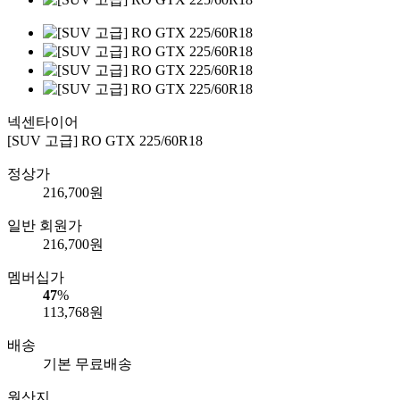
넥센타이어
[SUV 고급] RO GTX 225/60R18
정상가
216,700
원
일반 회원가
216,700
원
멤버십가
47
%
113,768
원
배송
기본 무료배송
원산지