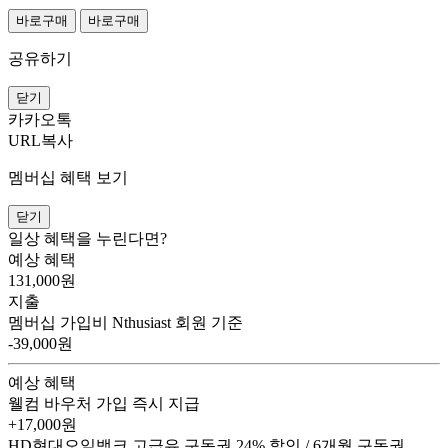
바로구매
바로구매
공유하기
닫기
카카오톡
URL복사
멤버십 혜택 보기
닫기
일상 혜택을 누린다면?
예상 혜택
131,000
원
지출
멤버십 가입비
Nthusiast 회원 기준
-39,000원
예상 혜택
웰컴 바우처
가입 즉시 지급
+17,000원
HD현대오일뱅크 고급유 구독권
24% 할인 / 6개월 구독권