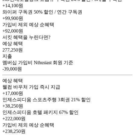
+14,100원
와이퍼 구독권
50% 할인 / 연간 구독권
+99,900원
가입비 제외 예상 순혜택
+92,000
원
서킷 혜택을 누린다면?
예상 혜택
277,250
원
지출
멤버십 가입비
Nthusiast 회원 기준
-39,000원
예상 혜택
웰컴 바우처
가입 즉시 지급
+17,000원
인제스피디움 스포츠주행 3회권
21% 할인
+38,250원
인제스피디움 호텔 패키지
67% 할인
+222,000원
가입비 제외 예상 순혜택
+238,250
원