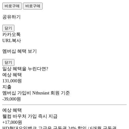
바로구매
바로구매
공유하기
닫기
카카오톡
URL복사
멤버십 혜택 보기
닫기
일상 혜택을 누린다면?
예상 혜택
131,000
원
지출
멤버십 가입비
Nthusiast 회원 기준
-39,000원
예상 혜택
웰컴 바우처
가입 즉시 지급
+17,000원
HD현대오일뱅크 고급유 구독권
24% 할인 / 6개월 구독권