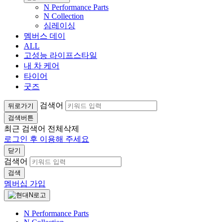
N Performance Parts
N Collection
심레이싱
멤버스 데이
ALL
고성능 라이프스타일
내 차 케어
타이어
굿즈
검색어
뒤로가기
검색버튼
최근 검색어
전체삭제
로그인 후 이용해 주세요
닫기
검색어
검색
멤버십 가입
N Performance Parts