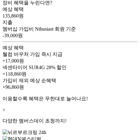
정비 혜택을 누린다면?
예상 혜택
135,860
원
지출
멤버십 가입비
Nthusiast 회원 기준
-39,000원
예상 혜택
웰컴 바우처
가입 즉시 지급
+17,000원
넥센타이어 SUR4G
28% 할인
+118,860원
가입비 제외 예상 순혜택
+96,860
원
이용할수록 혜택은 무한대로 늘어나요!
+
다양한 멤버스데이 초청까지!