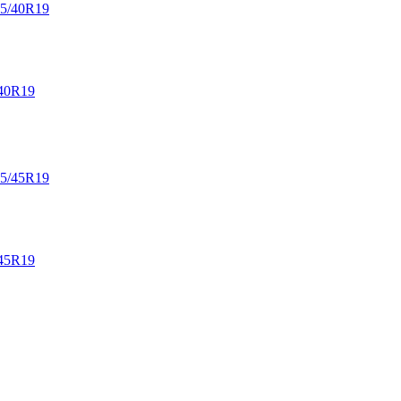
40R19
45R19