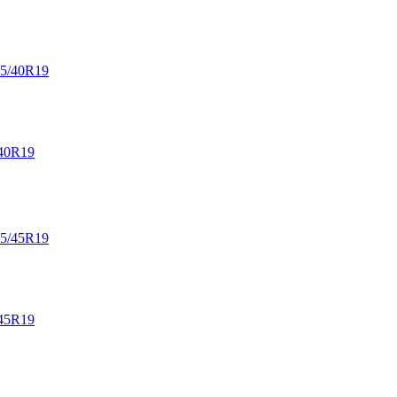
40R19
45R19