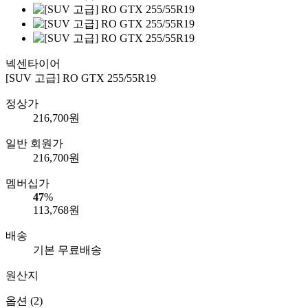
넥센타이어
[SUV 고급] RO GTX 255/55R19
정상가
216,700
원
일반 회원가
216,700
원
멤버십가
47
%
113,768
원
배송
기본 무료배송
원산지
옵션 (2)