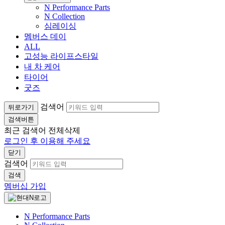
N Performance Parts
N Collection
심레이싱
멤버스 데이
ALL
고성능 라이프스타일
내 차 케어
타이어
굿즈
검색어
뒤로가기
검색버튼
최근 검색어
전체삭제
로그인 후 이용해 주세요
닫기
검색어
검색
멤버십 가입
N Performance Parts