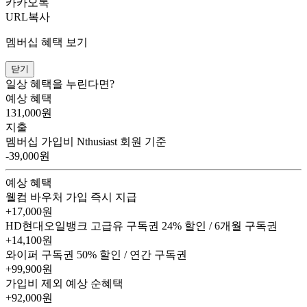
카카오톡
URL복사
멤버십 혜택 보기
닫기
일상 혜택을 누린다면?
예상 혜택
131,000
원
지출
멤버십 가입비
Nthusiast 회원 기준
-39,000원
예상 혜택
웰컴 바우처
가입 즉시 지급
+17,000원
HD현대오일뱅크 고급유 구독권
24% 할인 / 6개월 구독권
+14,100원
와이퍼 구독권
50% 할인 / 연간 구독권
+99,900원
가입비 제외 예상 순혜택
+92,000
원