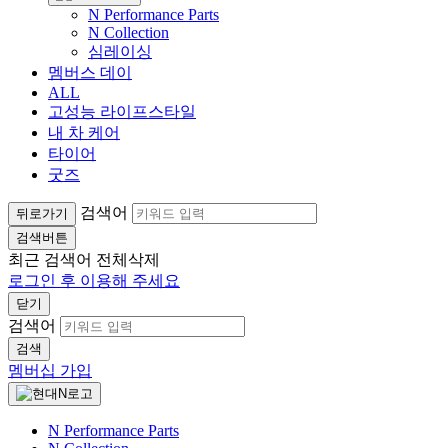
N Performance Parts
N Collection
심레이싱
멤버스 데이
ALL
고성능 라이프스타일
내 차 케어
타이어
굿즈
검색어
뒤로가기
검색버튼
최근 검색어
전체삭제
로그인 후 이용해 주세요
닫기
검색어
검색
멤버십 가입
N Performance Parts