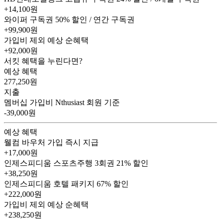
+14,100원
와이퍼 구독권
50% 할인 / 연간 구독권
+99,900원
가입비 제외 예상 순혜택
+92,000
원
서킷 혜택을 누린다면?
예상 혜택
277,250
원
지출
멤버십 가입비
Nthusiast 회원 기준
-39,000원
예상 혜택
웰컴 바우처
가입 즉시 지급
+17,000원
인제스피디움 스포츠주행 3회권
21% 할인
+38,250원
인제스피디움 호텔 패키지
67% 할인
+222,000원
가입비 제외 예상 순혜택
+238,250
원