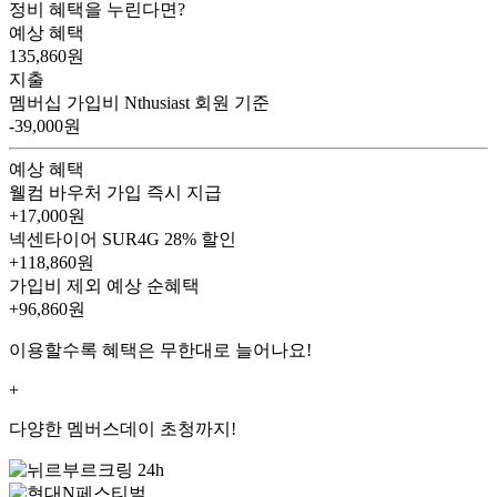
정비 혜택을 누린다면?
예상 혜택
135,860
원
지출
멤버십 가입비
Nthusiast 회원 기준
-39,000원
예상 혜택
웰컴 바우처
가입 즉시 지급
+17,000원
넥센타이어 SUR4G
28% 할인
+118,860원
가입비 제외 예상 순혜택
+96,860
원
이용할수록 혜택은 무한대로 늘어나요!
+
다양한 멤버스데이 초청까지!