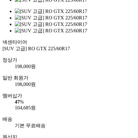
넥센타이어
[SUV 고급] RO GTX 225/60R17
정상가
198,000
원
일반 회원가
198,000
원
멤버십가
47
%
104,685
원
배송
기본 무료배송
원산지