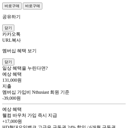
바로구매
바로구매
공유하기
닫기
카카오톡
URL복사
멤버십 혜택 보기
닫기
일상 혜택을 누린다면?
예상 혜택
131,000
원
지출
멤버십 가입비
Nthusiast 회원 기준
-39,000원
예상 혜택
웰컴 바우처
가입 즉시 지급
+17,000원
HD현대오일뱅크 고급유 구독권
24% 할인 / 6개월 구독권