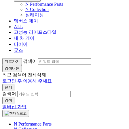
N Performance Parts
N Collection
심레이싱
멤버스 데이
ALL
고성능 라이프스타일
내 차 케어
타이어
굿즈
검색어
뒤로가기
검색버튼
최근 검색어
전체삭제
로그인 후 이용해 주세요
닫기
검색어
검색
멤버십 가입
N Performance Parts