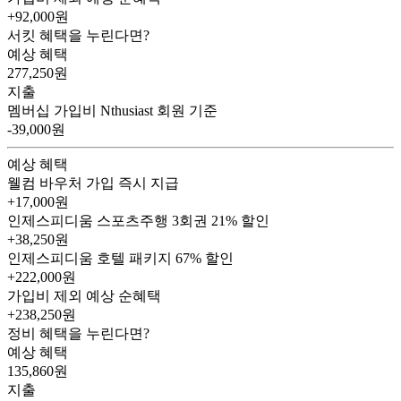
+92,000
원
서킷 혜택을 누린다면?
예상 혜택
277,250
원
지출
멤버십 가입비
Nthusiast 회원 기준
-39,000원
예상 혜택
웰컴 바우처
가입 즉시 지급
+17,000원
인제스피디움 스포츠주행 3회권
21% 할인
+38,250원
인제스피디움 호텔 패키지
67% 할인
+222,000원
가입비 제외 예상 순혜택
+238,250
원
정비 혜택을 누린다면?
예상 혜택
135,860
원
지출