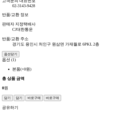
고객문의 대표번호
02-3143-9428
반품/교환 정보
판매자 지정택배사
CJ대한통운
반품/교환 주소
경기도 용인시 처인구 원삼면 가재월로 6PKL 2층
옵션닫기
옵션 (1)
본품(+0원)
총 상품 금액
0
원
담기
담기
바로구매
바로구매
공유하기