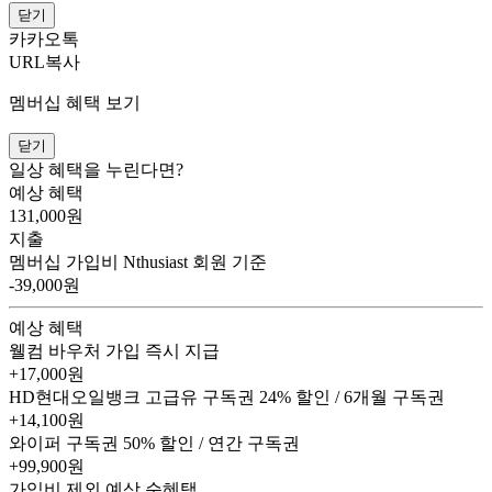
닫기
카카오톡
URL복사
멤버십 혜택 보기
닫기
일상 혜택을 누린다면?
예상 혜택
131,000
원
지출
멤버십 가입비
Nthusiast 회원 기준
-39,000원
예상 혜택
웰컴 바우처
가입 즉시 지급
+17,000원
HD현대오일뱅크 고급유 구독권
24% 할인 / 6개월 구독권
+14,100원
와이퍼 구독권
50% 할인 / 연간 구독권
+99,900원
가입비 제외 예상 순혜택