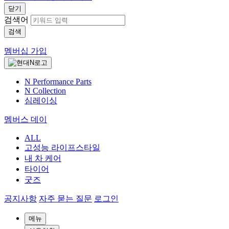
닫기
검색어
검색
멤버십 가입
N Performance Parts
N Collection
심레이싱
멤버스 데이
ALL
고성능 라이프스타일
내 차 케어
타이어
굿즈
공지사항
자주 묻는 질문
로그인
메뉴