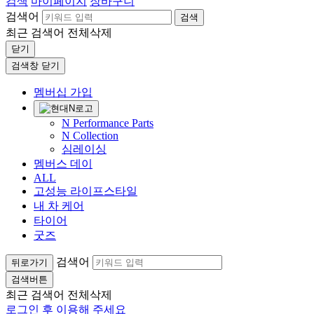
검색
마이페이지
장바구니
검색어
검색
최근 검색어
전체삭제
닫기
검색창 닫기
멤버십 가입
N Performance Parts
N Collection
심레이싱
멤버스 데이
ALL
고성능 라이프스타일
내 차 케어
타이어
굿즈
검색어
뒤로가기
검색버튼
최근 검색어
전체삭제
로그인 후 이용해 주세요