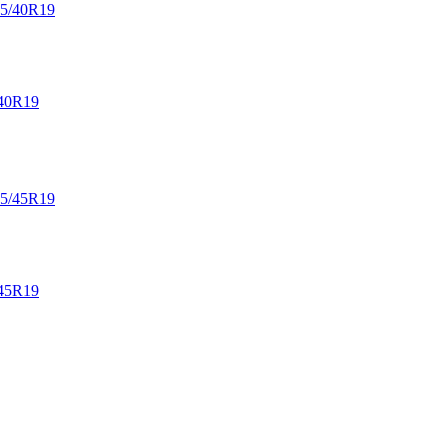
40R19
45R19