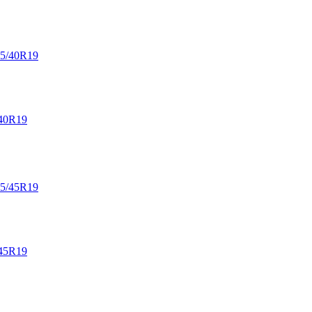
40R19
45R19