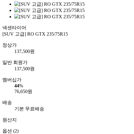
넥센타이어
[SUV 고급] RO GTX 235/75R15
정상가
137,500
원
일반 회원가
137,500
원
멤버십가
44
%
76,650
원
배송
기본 무료배송
원산지
옵션 (2)