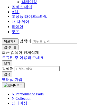
심레이싱
멤버스 데이
ALL
고성능 라이프스타일
내 차 케어
타이어
굿즈
검색어
뒤로가기
검색버튼
최근 검색어
전체삭제
로그인 후 이용해 주세요
닫기
검색어
검색
멤버십 가입
N Performance Parts
N Collection
심레이싱