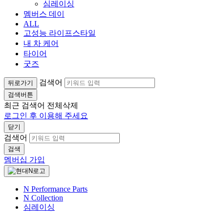
심레이싱
멤버스 데이
ALL
고성능 라이프스타일
내 차 케어
타이어
굿즈
검색어
뒤로가기
검색버튼
최근 검색어
전체삭제
로그인 후 이용해 주세요
닫기
검색어
검색
멤버십 가입
N Performance Parts
N Collection
심레이싱