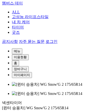
멤버스 데이
ALL
고성능 라이프스타일
내 차 케어
타이어
굿즈
공지사항
자주 묻는 질문
로그인
메뉴
이용현황
홈
장바구니
마이페이지
넥센타이어
[윈터 승용차] WG Snow'G 2 175/65R14