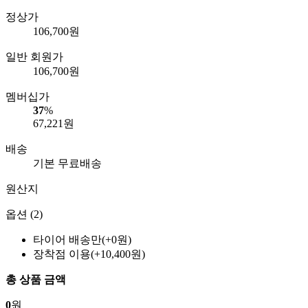
정상가
106,700
원
일반 회원가
106,700
원
멤버십가
37
%
67,221
원
배송
기본 무료배송
원산지
옵션 (2)
타이어 배송만(+0원)
장착점 이용(+10,400원)
총 상품 금액
0
원