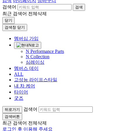
검색
마이페이지
장바구니
검색어
검색
최근 검색어
전체삭제
닫기
검색창 닫기
멤버십 가입
N Performance Parts
N Collection
심레이싱
멤버스 데이
ALL
고성능 라이프스타일
내 차 케어
타이어
굿즈
검색어
뒤로가기
검색버튼
최근 검색어
전체삭제
로그인 후 이용해 주세요