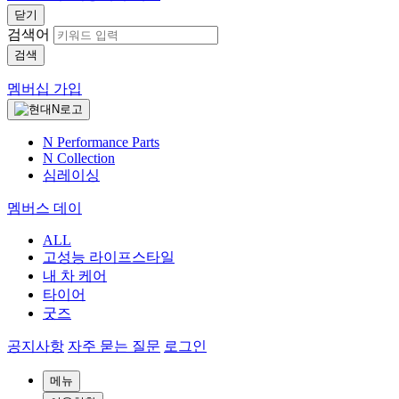
닫기
검색어
검색
멤버십 가입
N Performance Parts
N Collection
심레이싱
멤버스 데이
ALL
고성능 라이프스타일
내 차 케어
타이어
굿즈
공지사항
자주 묻는 질문
로그인
메뉴