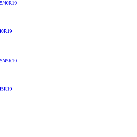
40R19
45R19