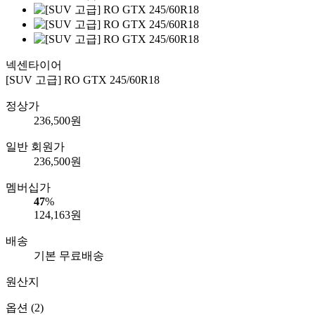
넥센타이어
[SUV 고급] RO GTX 245/60R18
정상가
236,500
원
일반 회원가
236,500
원
멤버십가
47
%
124,163
원
배송
기본 무료배송
원산지
옵션 (2)