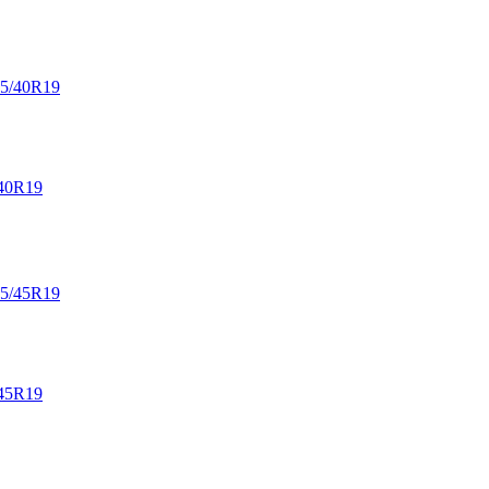
40R19
45R19