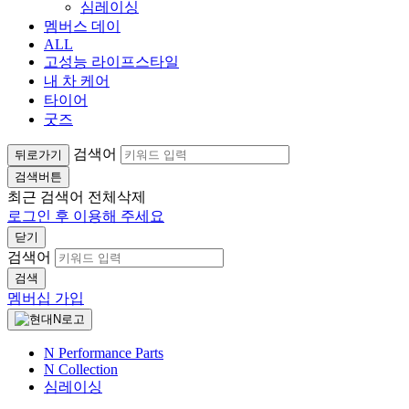
심레이싱
멤버스 데이
ALL
고성능 라이프스타일
내 차 케어
타이어
굿즈
검색어
뒤로가기
검색버튼
최근 검색어
전체삭제
로그인 후 이용해 주세요
닫기
검색어
검색
멤버십 가입
N Performance Parts
N Collection
심레이싱