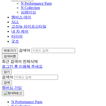
N Performance Parts
N Collection
심레이싱
멤버스 데이
ALL
고성능 라이프스타일
내 차 케어
타이어
굿즈
검색어
뒤로가기
검색버튼
최근 검색어
전체삭제
로그인 후 이용해 주세요
닫기
검색어
검색
멤버십 가입
N Performance Parts