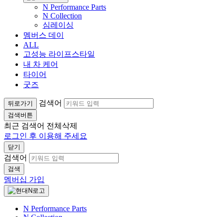
N Performance Parts
N Collection
심레이싱
멤버스 데이
ALL
고성능 라이프스타일
내 차 케어
타이어
굿즈
검색어
뒤로가기
검색버튼
최근 검색어
전체삭제
로그인 후 이용해 주세요
닫기
검색어
검색
멤버십 가입
N Performance Parts