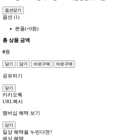
옵션닫기
옵션 (1)
본품(+0원)
총 상품 금액
0
원
담기
담기
바로구매
바로구매
공유하기
닫기
카카오톡
URL복사
멤버십 혜택 보기
닫기
일상 혜택을 누린다면?
예상 혜택