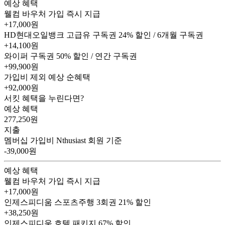
예상 혜택
웰컴 바우처
가입 즉시 지급
+17,000원
HD현대오일뱅크 고급유 구독권
24% 할인 / 6개월 구독권
+14,100원
와이퍼 구독권
50% 할인 / 연간 구독권
+99,900원
가입비 제외 예상 순혜택
+92,000
원
서킷 혜택을 누린다면?
예상 혜택
277,250
원
지출
멤버십 가입비
Nthusiast 회원 기준
-39,000원
예상 혜택
웰컴 바우처
가입 즉시 지급
+17,000원
인제스피디움 스포츠주행 3회권
21% 할인
+38,250원
인제스피디움 호텔 패키지
67% 할인