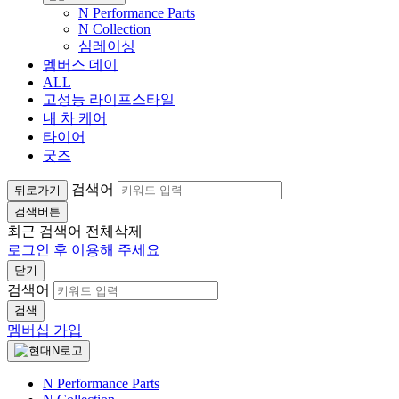
N Performance Parts
N Collection
심레이싱
멤버스 데이
ALL
고성능 라이프스타일
내 차 케어
타이어
굿즈
검색어
뒤로가기
검색버튼
최근 검색어
전체삭제
로그인 후 이용해 주세요
닫기
검색어
검색
멤버십 가입
N Performance Parts