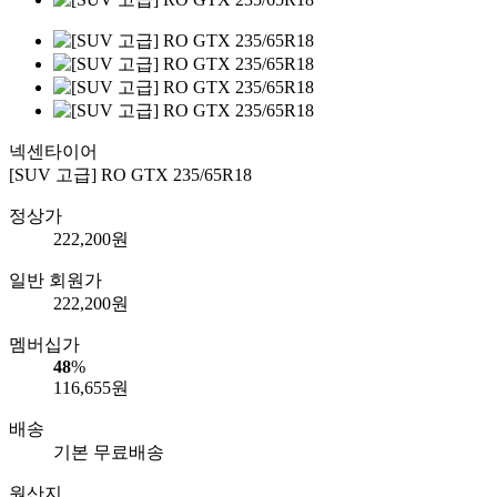
넥센타이어
[SUV 고급] RO GTX 235/65R18
정상가
222,200
원
일반 회원가
222,200
원
멤버십가
48
%
116,655
원
배송
기본 무료배송
원산지