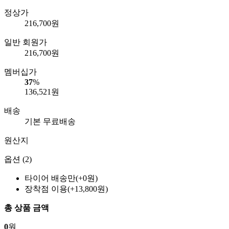
정상가
216,700
원
일반 회원가
216,700
원
멤버십가
37
%
136,521
원
배송
기본 무료배송
원산지
옵션 (2)
타이어 배송만(+0원)
장착점 이용(+13,800원)
총 상품 금액
0
원