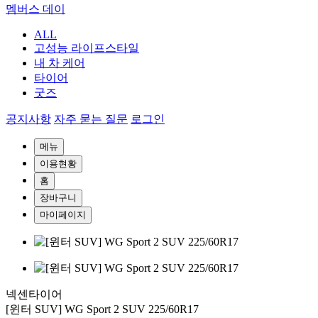
멤버스 데이
ALL
고성능 라이프스타일
내 차 케어
타이어
굿즈
공지사항
자주 묻는 질문
로그인
메뉴
이용현황
홈
장바구니
마이페이지
넥센타이어
[윈터 SUV] WG Sport 2 SUV 225/60R17