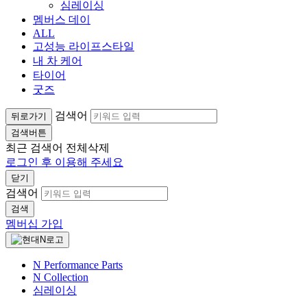
심레이싱
멤버스 데이
ALL
고성능 라이프스타일
내 차 케어
타이어
굿즈
검색어
뒤로가기
검색버튼
최근 검색어
전체삭제
로그인 후 이용해 주세요
닫기
검색어
검색
멤버십 가입
N Performance Parts
N Collection
심레이싱