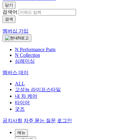
닫기
검색어
검색
멤버십 가입
N Performance Parts
N Collection
심레이싱
멤버스 데이
ALL
고성능 라이프스타일
내 차 케어
타이어
굿즈
공지사항
자주 묻는 질문
로그인
메뉴