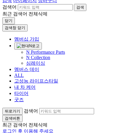
검색
마이페이지
장바구니
검색어
검색
최근 검색어
전체삭제
닫기
검색창 닫기
멤버십 가입
N Performance Parts
N Collection
심레이싱
멤버스 데이
ALL
고성능 라이프스타일
내 차 케어
타이어
굿즈
검색어
뒤로가기
검색버튼
최근 검색어
전체삭제
로그인 후 이용해 주세요