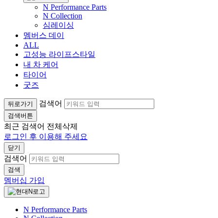
N Performance Parts
N Collection
심레이싱
멤버스 데이
ALL
고성능 라이프스타일
내 차 케어
타이어
굿즈
검색어
뒤로가기
검색버튼
최근 검색어
전체삭제
로그인 후 이용해 주세요
닫기
검색어
검색
멤버십 가입
N Performance Parts