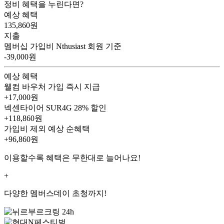
정비 혜택을 누린다면?
예상 혜택
135,860
원
지출
멤버십 가입비
Nthusiast 회원 기준
-39,000원
예상 혜택
웰컴 바우처
가입 즉시 지급
+17,000원
넥센타이어 SUR4G
28% 할인
+118,860원
가입비 제외 예상 순혜택
+96,860
원
이용할수록 혜택은 무한대로 늘어나요!
+
다양한 멤버스데이 초청까지!