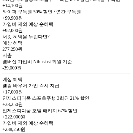
+14,100원
와이퍼 구독권
50% 할인 / 연간 구독권
+99,900원
가입비 제외 예상 순혜택
+92,000
원
서킷 혜택을 누린다면?
예상 혜택
277,250
원
지출
멤버십 가입비
Nthusiast 회원 기준
-39,000원
예상 혜택
웰컴 바우처
가입 즉시 지급
+17,000원
인제스피디움 스포츠주행 3회권
21% 할인
+38,250원
인제스피디움 호텔 패키지
67% 할인
+222,000원
가입비 제외 예상 순혜택
+238,250
원