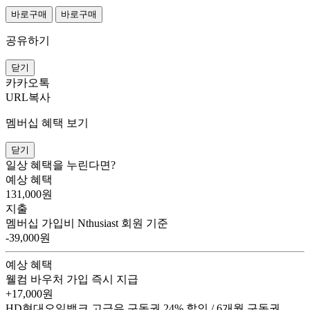
바로구매
바로구매
공유하기
닫기
카카오톡
URL복사
멤버십 혜택 보기
닫기
일상 혜택을 누린다면?
예상 혜택
131,000
원
지출
멤버십 가입비
Nthusiast 회원 기준
-39,000원
예상 혜택
웰컴 바우처
가입 즉시 지급
+17,000원
HD현대오일뱅크 고급유 구독권
24% 할인 / 6개월 구독권