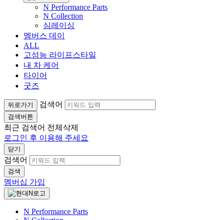
N Performance Parts
N Collection
심레이싱
멤버스 데이
ALL
고성능 라이프스타일
내 차 케어
타이어
굿즈
검색어
뒤로가기
검색버튼
최근 검색어
전체삭제
로그인 후 이용해 주세요
닫기
검색어
검색
멤버십 가입
N Performance Parts