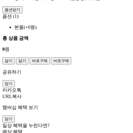
옵션닫기
옵션 (1)
본품(+0원)
총 상품 금액
0
원
담기
담기
바로구매
바로구매
공유하기
닫기
카카오톡
URL복사
멤버십 혜택 보기
닫기
일상 혜택을 누린다면?
예상 혜택