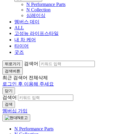
N Performance Parts
N Collection
심레이싱
멤버스 데이
ALL
고성능 라이프스타일
내 차 케어
타이어
굿즈
검색어
뒤로가기
검색버튼
최근 검색어
전체삭제
로그인 후 이용해 주세요
닫기
검색어
검색
멤버십 가입
N Performance Parts