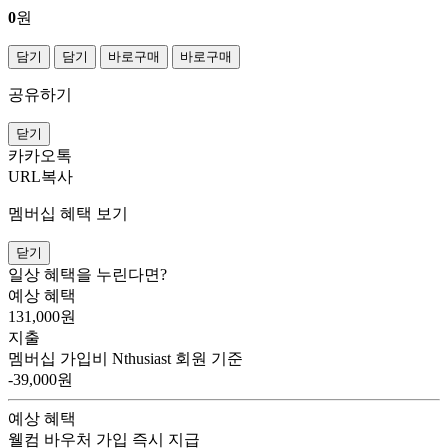
0
원
담기
담기
바로구매
바로구매
공유하기
닫기
카카오톡
URL복사
멤버십 혜택 보기
닫기
일상 혜택을 누린다면?
예상 혜택
131,000
원
지출
멤버십 가입비
Nthusiast 회원 기준
-39,000원
예상 혜택
웰컴 바우처
가입 즉시 지급