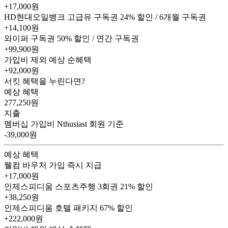
+17,000원
HD현대오일뱅크 고급유 구독권
24% 할인 / 6개월 구독권
+14,100원
와이퍼 구독권
50% 할인 / 연간 구독권
+99,900원
가입비 제외 예상 순혜택
+92,000
원
서킷 혜택을 누린다면?
예상 혜택
277,250
원
지출
멤버십 가입비
Nthusiast 회원 기준
-39,000원
예상 혜택
웰컴 바우처
가입 즉시 지급
+17,000원
인제스피디움 스포츠주행 3회권
21% 할인
+38,250원
인제스피디움 호텔 패키지
67% 할인
+222,000원