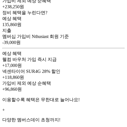
가입비 제외 예상 순혜택
+238,250
원
정비 혜택을 누린다면?
예상 혜택
135,860
원
지출
멤버십 가입비
Nthusiast 회원 기준
-39,000원
예상 혜택
웰컴 바우처
가입 즉시 지급
+17,000원
넥센타이어 SUR4G
28% 할인
+118,860원
가입비 제외 예상 순혜택
+96,860
원
이용할수록 혜택은 무한대로 늘어나요!
+
다양한 멤버스데이 초청까지!