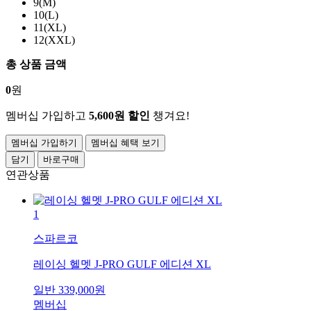
9(M)
10(L)
11(XL)
12(XXL)
총 상품 금액
0
원
멤버십 가입하고
5,600원 할인
챙겨요!
멤버십 가입하기
멤버십 혜택 보기
담기
바로구매
연관상품
1
스파르코
레이싱 헬멧 J-PRO GULF 에디션 XL
일반
339,000
원
멤버십