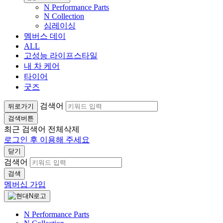
N Performance Parts
N Collection
심레이싱
멤버스 데이
ALL
고성능 라이프스타일
내 차 케어
타이어
굿즈
검색어
뒤로가기
검색버튼
최근 검색어
전체삭제
로그인 후 이용해 주세요
닫기
검색어
검색
멤버십 가입
N Performance Parts