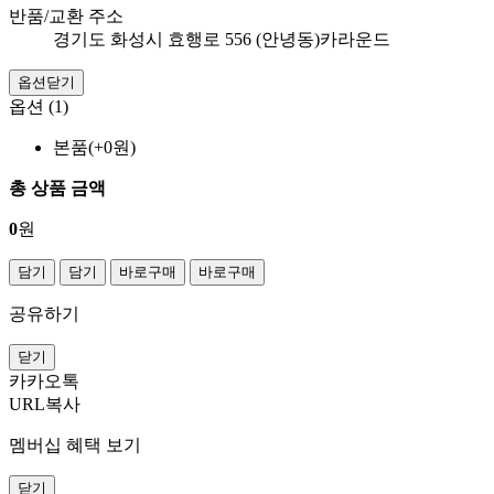
반품/교환 주소
경기도 화성시 효행로 556 (안녕동)카라운드
옵션닫기
옵션 (1)
본품(+0원)
총 상품 금액
0
원
담기
담기
바로구매
바로구매
공유하기
닫기
카카오톡
URL복사
멤버십 혜택 보기
닫기