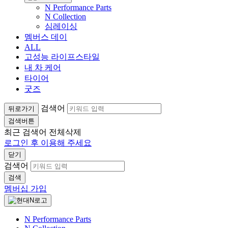
N Performance Parts
N Collection
심레이싱
멤버스 데이
ALL
고성능 라이프스타일
내 차 케어
타이어
굿즈
검색어
뒤로가기
검색버튼
최근 검색어
전체삭제
로그인 후 이용해 주세요
닫기
검색어
검색
멤버십 가입
N Performance Parts