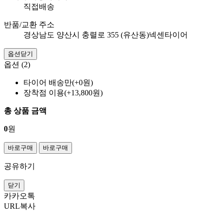
직접배송
반품/교환 주소
경상남도 양산시 충렬로 355 (유산동)넥센타이어
옵션닫기
옵션 (2)
타이어 배송만(+0원)
장착점 이용(+13,800원)
총 상품 금액
0
원
바로구매
바로구매
공유하기
닫기
카카오톡
URL복사