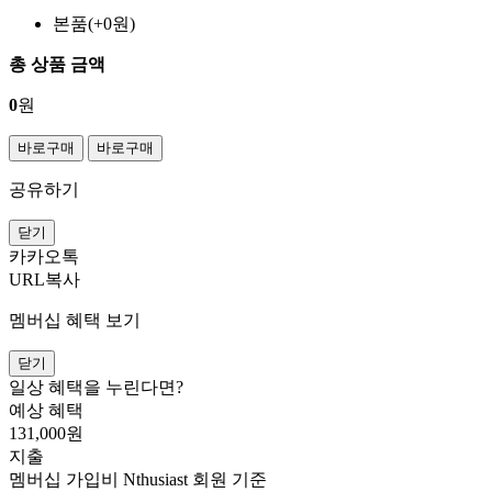
본품(+0원)
총 상품 금액
0
원
바로구매
바로구매
공유하기
닫기
카카오톡
URL복사
멤버십 혜택 보기
닫기
일상 혜택을 누린다면?
예상 혜택
131,000
원
지출
멤버십 가입비
Nthusiast 회원 기준