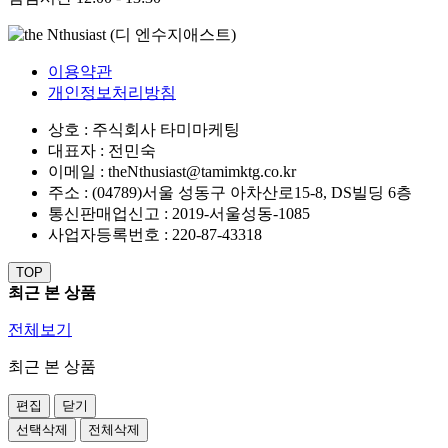
이용약관
개인정보처리방침
상호 : 주식회사 타미마케팅
대표자 : 전민숙
이메일 : theNthusiast@tamimktg.co.kr
주소 : (04789)서울 성동구 아차산로15-8, DS빌딩 6층
통신판매업신고 : 2019-서울성동-1085
사업자등록번호 : 220-87-43318
TOP
최근 본 상품
전체보기
최근 본 상품
편집
닫기
선택삭제
전체삭제