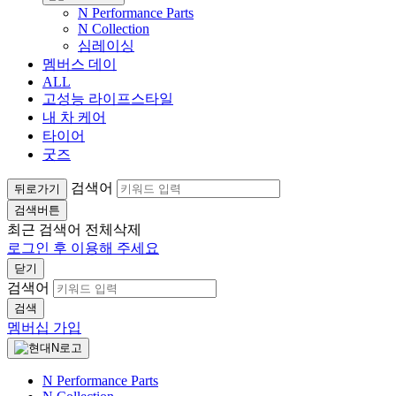
N Performance Parts
N Collection
심레이싱
멤버스 데이
ALL
고성능 라이프스타일
내 차 케어
타이어
굿즈
검색어
뒤로가기
검색버튼
최근 검색어
전체삭제
로그인 후 이용해 주세요
닫기
검색어
검색
멤버십 가입
N Performance Parts