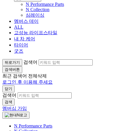
N Performance Parts
N Collection
심레이싱
멤버스 데이
ALL
고성능 라이프스타일
내 차 케어
타이어
굿즈
검색어
뒤로가기
검색버튼
최근 검색어
전체삭제
로그인 후 이용해 주세요
닫기
검색어
검색
멤버십 가입
N Performance Parts