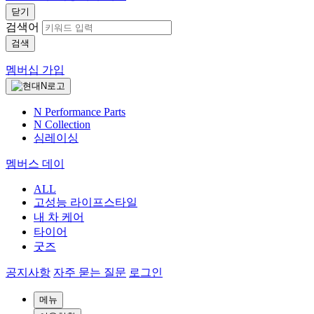
닫기
검색어
검색
멤버십 가입
N Performance Parts
N Collection
심레이싱
멤버스 데이
ALL
고성능 라이프스타일
내 차 케어
타이어
굿즈
공지사항
자주 묻는 질문
로그인
메뉴