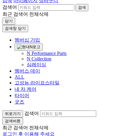
검색
마이페이지
장바구니
검색어
검색
최근 검색어
전체삭제
닫기
검색창 닫기
멤버십 가입
N Performance Parts
N Collection
심레이싱
멤버스 데이
ALL
고성능 라이프스타일
내 차 케어
타이어
굿즈
검색어
뒤로가기
검색버튼
최근 검색어
전체삭제
로그인 후 이용해 주세요