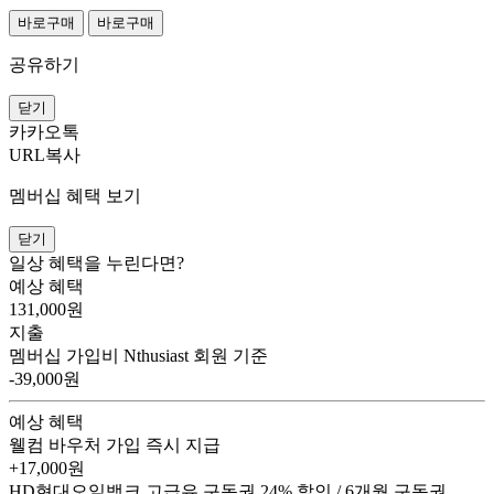
바로구매
바로구매
공유하기
닫기
카카오톡
URL복사
멤버십 혜택 보기
닫기
일상 혜택을 누린다면?
예상 혜택
131,000
원
지출
멤버십 가입비
Nthusiast 회원 기준
-39,000원
예상 혜택
웰컴 바우처
가입 즉시 지급
+17,000원
HD현대오일뱅크 고급유 구독권
24% 할인 / 6개월 구독권