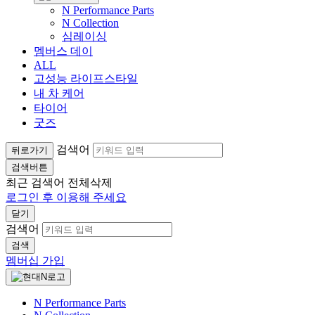
N Performance Parts
N Collection
심레이싱
멤버스 데이
ALL
고성능 라이프스타일
내 차 케어
타이어
굿즈
검색어
뒤로가기
검색버튼
최근 검색어
전체삭제
로그인 후 이용해 주세요
닫기
검색어
검색
멤버십 가입
N Performance Parts