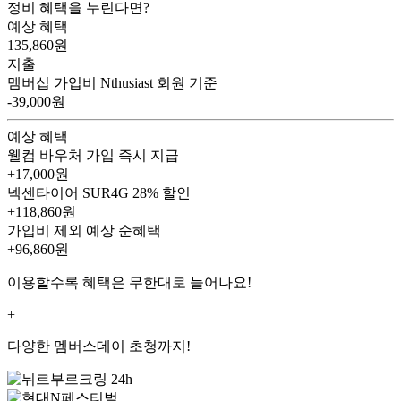
정비 혜택을 누린다면?
예상 혜택
135,860
원
지출
멤버십 가입비
Nthusiast 회원 기준
-39,000원
예상 혜택
웰컴 바우처
가입 즉시 지급
+17,000원
넥센타이어 SUR4G
28% 할인
+118,860원
가입비 제외 예상 순혜택
+96,860
원
이용할수록 혜택은 무한대로 늘어나요!
+
다양한 멤버스데이 초청까지!