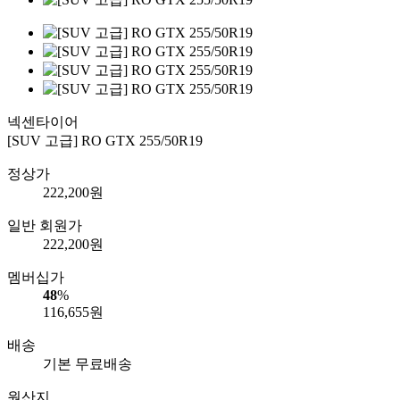
넥센타이어
[SUV 고급] RO GTX 255/50R19
정상가
222,200
원
일반 회원가
222,200
원
멤버십가
48
%
116,655
원
배송
기본 무료배송
원산지