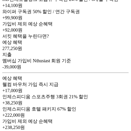
+14,100원
와이퍼 구독권
50% 할인 / 연간 구독권
+99,900원
가입비 제외 예상 순혜택
+92,000
원
서킷 혜택을 누린다면?
예상 혜택
277,250
원
지출
멤버십 가입비
Nthusiast 회원 기준
-39,000원
예상 혜택
웰컴 바우처
가입 즉시 지급
+17,000원
인제스피디움 스포츠주행 3회권
21% 할인
+38,250원
인제스피디움 호텔 패키지
67% 할인
+222,000원
가입비 제외 예상 순혜택
+238,250
원